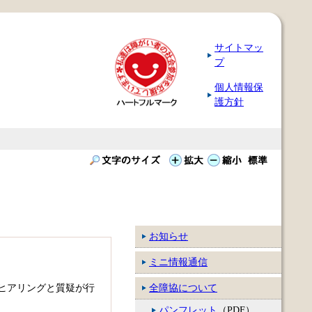
サイトマッ
プ
個人情報保
護方針
お知らせ
ミニ情報通信
ヒアリングと質疑が行
全障協について
パンフレット
（PDF）